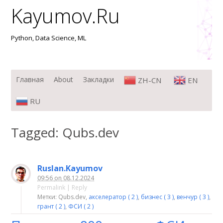
Kayumov.Ru
Python, Data Science, ML
Меню
Перейти к содержимому
Главная
About
Закладки
ZH-CN
EN
RU
Tagged: Qubs.dev
Ruslan.Kayumov
09:56
on
08.12.2024
Permalink
|
Reply
Метки: Qubs.dev,
акселератор ( 2 )
,
бизнес ( 3 )
,
венчур ( 3 )
,
грант ( 2 )
,
ФСИ ( 2 )