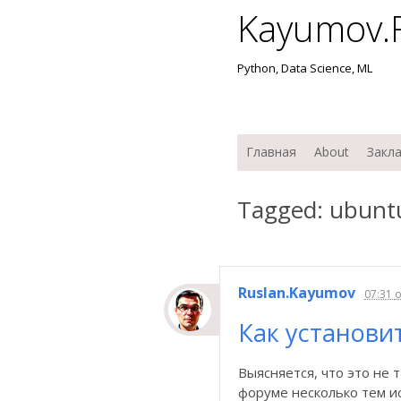
Kayumov.
Python, Data Science, ML
Мен
Перейти к содержимо
Главная
About
Закл
Tagged: ubunt
Ruslan.Kayumov
07:31
Как установит
Выясняется, что это не 
форуме несколько тем ис