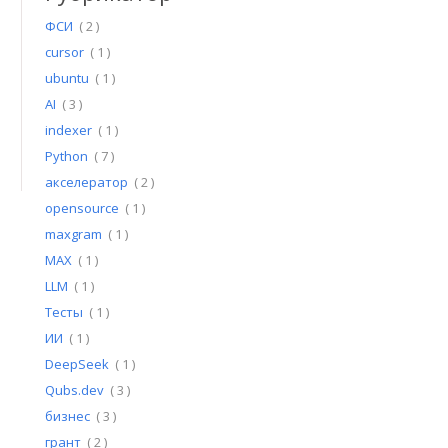
ФСИ
( 2 )
cursor
( 1 )
ubuntu
( 1 )
AI
( 3 )
indexer
( 1 )
Python
( 7 )
акселератор
( 2 )
opensource
( 1 )
maxgram
( 1 )
MAX
( 1 )
LLM
( 1 )
Тесты
( 1 )
ИИ
( 1 )
DeepSeek
( 1 )
Qubs.dev
( 3 )
бизнес
( 3 )
грант
( 2 )