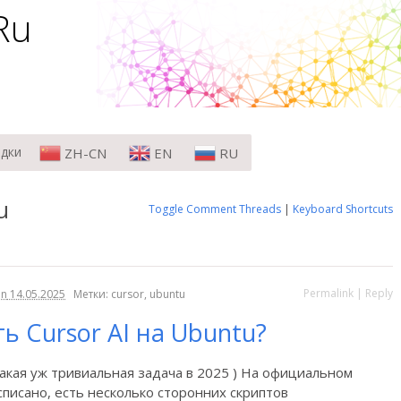
Ru
ю
му
адки
ZH-CN
EN
RU
u
Toggle Comment Threads
|
Keyboard Shortcuts
Permalink
|
Reply
on
14.05.2025
Метки: cursor, ubuntu
ь Cursor AI на Ubuntu?
такая уж тривиальная задача в 2025 ) На официальном
писано, есть несколько сторонних скриптов