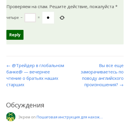
Проверяем на спам. Решите действие, пожалуйста
*
четыре
−
=
← @Трейдер в глобальном
Вы все еще
банке@ — вечернее
заморачиваетесь по
чтение о братьях наших
поводу английского
старших
произношения? →
Обсуждения
Экрем on
Пошаговая инструкция для нахож…