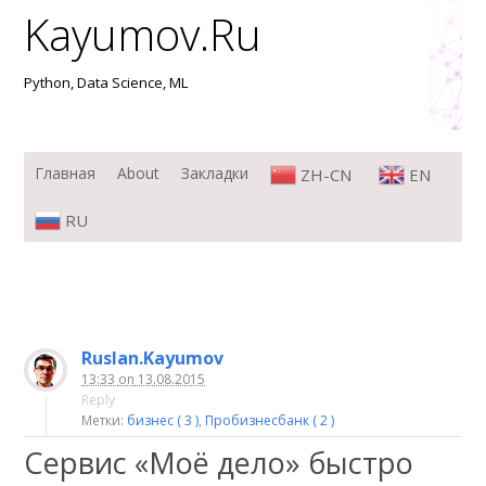
Kayumov.Ru
Python, Data Science, ML
Меню
Перейти к содержимому
Главная
About
Закладки
ZH-CN
EN
RU
Ruslan.Kayumov
13:33
on
13.08.2015
Reply
Метки:
бизнес ( 3 )
,
Пробизнесбанк ( 2 )
Сервис «Моё дело» быстро