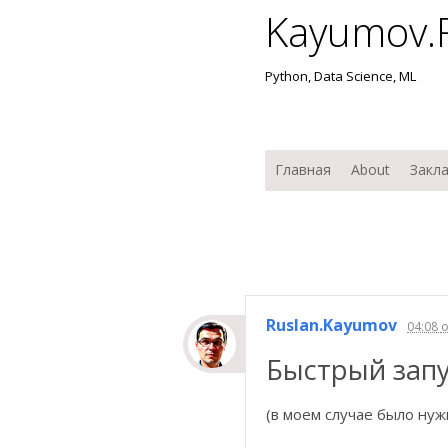
Kayumov.
Python, Data Science, ML
Мен
Перейти к содержимо
Главная
About
Закл
Ruslan.Kayumov
04:08
Быстрый запу
(в моем случае было ну