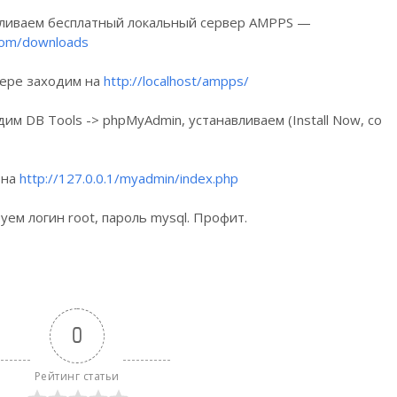
вливаем бесплатный локальный сервер AMPPS —
com/downloads
зере заходим на
http://localhost/ampps/
дим DB Tools -> phpMyAdmin, устанавливаем (Install Now, со
 на
http://127.0.0.1/myadmin/index.php
уем логин root, пароль mysql. Профит.
0
Рейтинг статьи