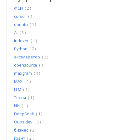
ФСИ
( 2 )
cursor
( 1 )
ubuntu
( 1 )
AI
( 3 )
indexer
( 1 )
Python
( 7 )
акселератор
( 2 )
opensource
( 1 )
maxgram
( 1 )
MAX
( 1 )
LLM
( 1 )
Тесты
( 1 )
ИИ
( 1 )
DeepSeek
( 1 )
Qubs.dev
( 3 )
бизнес
( 3 )
грант
( 2 )