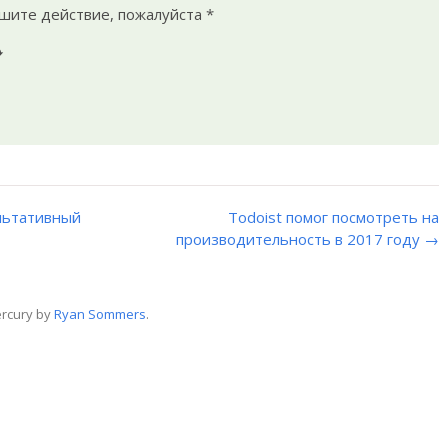
ешите действие, пожалуйста
*
ультативный
Todoist помог посмотреть на
производительность в 2017 году →
rcury by
Ryan Sommers
.