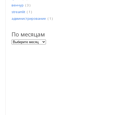
венчур
( 3 )
streamlit
( 1 )
администрирование
( 1 )
По месяцам
По месяцам