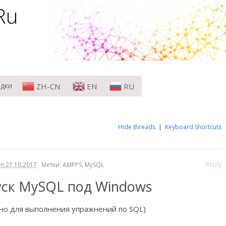
Ru
ю
му
адки
ZH-CN
EN
RU
Hide threads
|
Keyboard Shortcuts
Reply
on
27.10.2017
Метки: AMPPS, MySQL
ск MySQL под Windows
жно для выполнения упражнений по SQL)