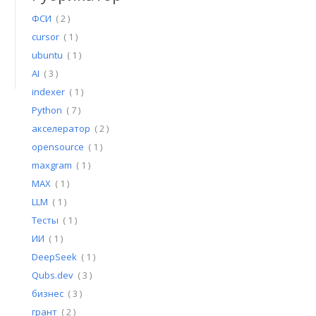
ФСИ
( 2 )
cursor
( 1 )
ubuntu
( 1 )
AI
( 3 )
indexer
( 1 )
Python
( 7 )
акселератор
( 2 )
opensource
( 1 )
maxgram
( 1 )
MAX
( 1 )
LLM
( 1 )
Тесты
( 1 )
ИИ
( 1 )
DeepSeek
( 1 )
Qubs.dev
( 3 )
бизнес
( 3 )
грант
( 2 )