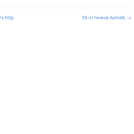
s http
50 оттенков AutoML →