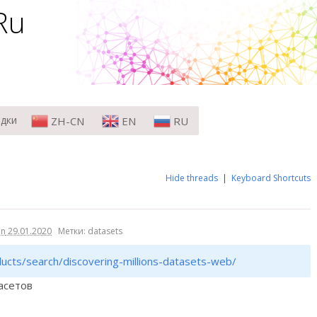
Ru
ю
му
адки
ZH-CN
EN
RU
Hide threads
|
Keyboard Shortcuts
on
29.01.2020
Метки: datasets
ducts/search/discovering-millions-datasets-web/
асетов