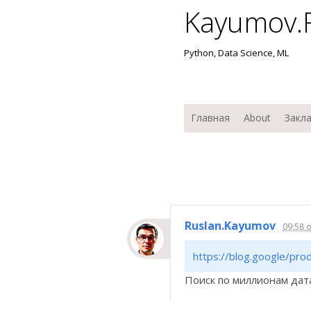
Kayumov.
Python, Data Science, ML
Мен
Перейти к содержимо
Главная
About
Закл
Ruslan.Kayumov
09:58
https://blog.google/pro
Поиск по миллионам дат