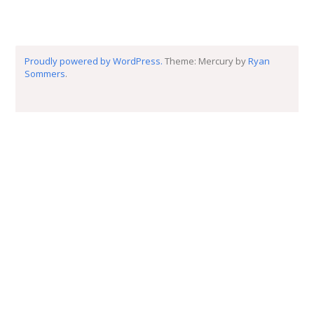
Proudly powered by WordPress.
Theme: Mercury by
Ryan
Sommers
.