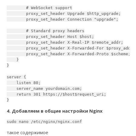
        # WebSocket support

        proxy_set_header Upgrade $http_upgrade;

        proxy_set_header Connection "upgrade";

        # Standard proxy headers

        proxy_set_header Host $host;

        proxy_set_header X-Real-IP $remote_addr;

        proxy_set_header X-Forwarded-For $proxy_add_x
        proxy_set_header X-Forwarded-Proto $scheme;

    }

}

server {

    listen 80;

    server_name yourdomain.com;

    return 301 https://$host$request_uri;

}
4. Добавляем в общие настройки Nginx
sudo nano /etc/nginx/nginx.conf
такое содержимое