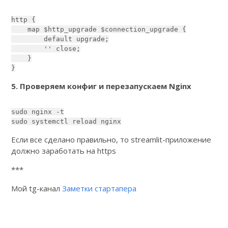
http {

    map $http_upgrade $connection_upgrade {

        default upgrade;

        '' close;

    }

}
5. Проверяем конфиг и перезапускаем Nginx
sudo nginx -t

sudo systemctl reload nginx
Если все сделано правильно, то streamlit-приложение
должно заработать на https
***
Мой tg-канал
Заметки стартапера