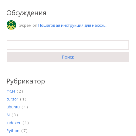
Обсуждения
Экрем on
Пошаговая инструкция для нахож…
Найти:
Рубрикатор
ФСИ
( 2 )
cursor
( 1 )
ubuntu
( 1 )
AI
( 3 )
indexer
( 1 )
Python
( 7 )