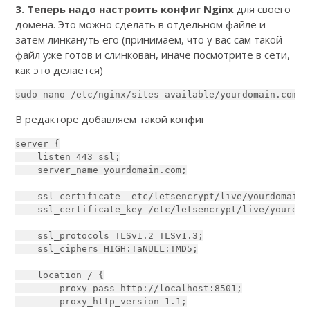
3. Теперь надо настроить конфиг Nginx
для своего
домена. Это можно сделать в отдельном файле и
затем линкануть его (принимаем, что у вас сам такой
файл уже готов и слинкован, иначе посмотрите в сети,
как это делается)
sudo nano /etc/nginx/sites-available/yourdomain.com.c
В редакторе добавляем такой конфиг
server {

    listen 443 ssl;

    server_name yourdomain.com;

    ssl_certificate  etc/letsencrypt/live/yourdomain.
    ssl_certificate_key /etc/letsencrypt/live/yourdom
    ssl_protocols TLSv1.2 TLSv1.3;

    ssl_ciphers HIGH:!aNULL:!MD5;

    location / {

        proxy_pass http://localhost:8501;

        proxy_http_version 1.1;
