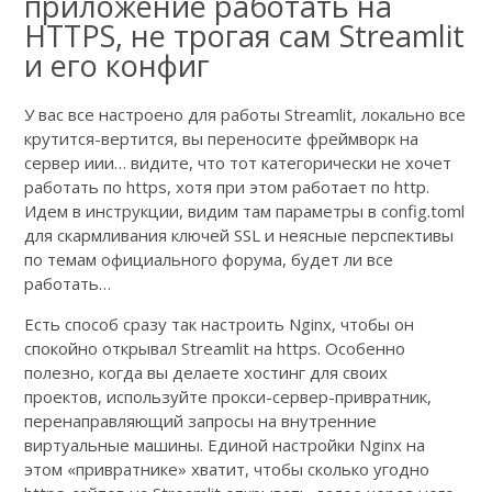
приложение работать на
HTTPS, не трогая сам Streamlit
и его конфиг
У вас все настроено для работы Streamlit, локально все
крутится-вертится, вы переносите фреймворк на
сервер иии… видите, что тот категорически не хочет
работать по https, хотя при этом работает по http.
Идем в инструкции, видим там параметры в config.toml
для скармливания ключей SSL и неясные перспективы
по темам официального форума, будет ли все
работать…
Есть способ сразу так настроить Nginx, чтобы он
спокойно открывал Streamlit на https. Особенно
полезно, когда вы делаете хостинг для своих
проектов, используйте прокси-сервер-привратник,
перенаправляющий запросы на внутренние
виртуальные машины. Единой настройки Nginx на
этом «привратнике» хватит, чтобы сколько угодно