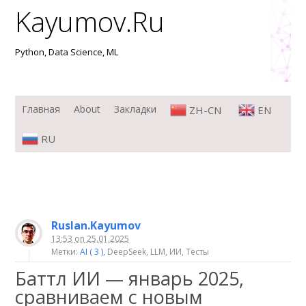
Kayumov.Ru
Python, Data Science, ML
Меню
Перейти к содержимому
Главная
About
Закладки
ZH-CN
EN
RU
Ruslan.Kayumov
13:53
on
25.01.2025
Метки:
AI ( 3 )
, DeepSeek, LLM, ИИ, Тесты
Баттл ИИ — январь 2025,
сравниваем с новым