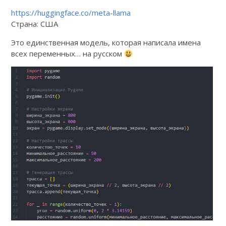
https://huggingface.co/meta-llama
Страна: США
Это единственная модель, которая написала имена
всех переменных… на русском