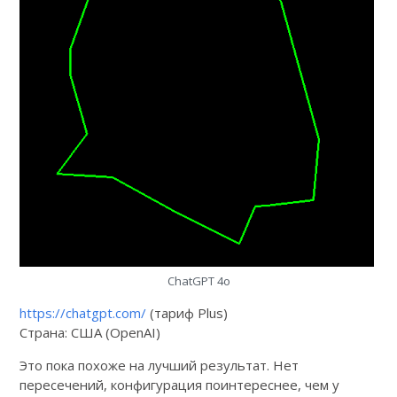
ChatGPT 4o
https://chatgpt.com/
(тариф Plus)
Страна: США (OpenAI)
Это пока похоже на лучший результат. Нет
пересечений, конфигурация поинтереснее, чем у