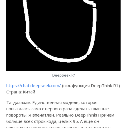
DeepSeek R1
https://chat.deepseek.com/
(вкл. функция DeepThink R1)
Страна: Китай
Та-дааааам. Единственная модель, которая
попыталась сама с первого раза сделать плавные
повороты. Я впечатлен. Реально DeepThink! Причем
больше всех строк кода, целых 95. А еще он
показывает процесс размышления, и это, кажется,